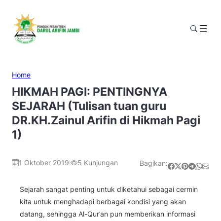
Home
HIKMAH PAGI: PENTINGNYA
SEJARAH (Tulisan tuan guru
DR.KH.Zainul Arifin di Hikmah Pagi
1)
1 Oktober 2019
5
Kunjungan
Bagikan:
|
Share on Facebook
Share on X
Share on Pinterest
Share on Telegram
Share on WhatsApp
Share on Email
Sejarah sangat penting untuk diketahui sebagai cermin
kita untuk menghadapi berbagai kondisi yang akan
datang, sehingga Al-Qur’an pun memberikan informasi