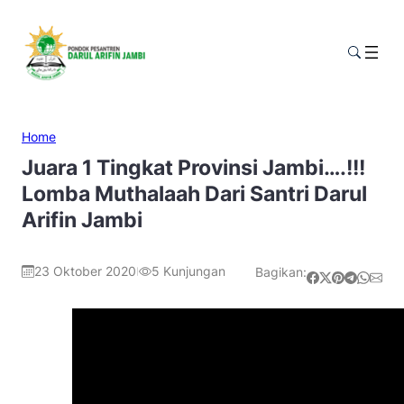
Home
Juara 1 Tingkat Provinsi Jambi….!!!
Lomba Muthalaah Dari Santri Darul
Arifin Jambi
23 Oktober 2020
5
Kunjungan
Bagikan:
|
Share on Facebook
Share on X
Share on Pinterest
Share on Telegram
Share on WhatsApp
Share on Email