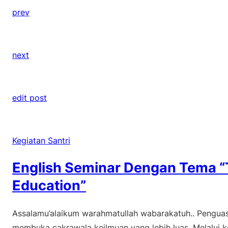
prev
next
edit post
Kegiatan Santri
English Seminar Dengan Tema “T
Education”
Assalamu’alaikum warahmatullah wabarakatuh.. Penguas
membuka cakrawala keilmuan yang lebih luas. Melalu