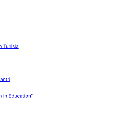
h Tunisia
antri
 in Education”